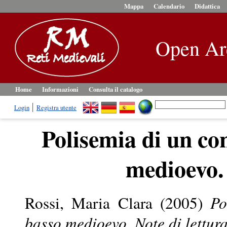
Mappa
Calendario
Didattica
Open Ar
Home
Informazioni
Consulta il catalogo
Login
Registra utente
Polisemia di un con
medioevo. 
Rossi, Maria Clara
(2005)
Po
basso medioevo. Note di lettura