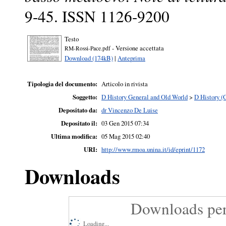
9-45. ISSN 1126-9200
Testo
- Versione accettata
RM-Rossi-Pace.pdf
Download (174kB)
|
Anteprima
Tipologia del documento:
Articolo in rivista
Soggetto:
D History General and Old World
>
D History (
Depositato da:
dr Vincenzo De Luise
Depositato il:
03 Gen 2015 07:34
Ultima modifica:
05 Mag 2015 02:40
URI:
http://www.rmoa.unina.it/id/eprint/1172
Downloads
Downloads per
Loading...