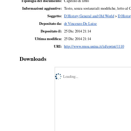
Tipologia del documento:
Capitolo di libro
Informazioni aggiuntive:
Testo, senza sostanziali modifiche, letto al 
Soggetto:
D History General and Old World
>
D Histor
Depositato da:
dr Vincenzo De Luise
Depositato il:
25 Dic 2014 21:14
Ultima modifica:
25 Dic 2014 21:14
URI:
http://www.rmoa.unina.it/id/eprint/1110
Downloads
Loading...