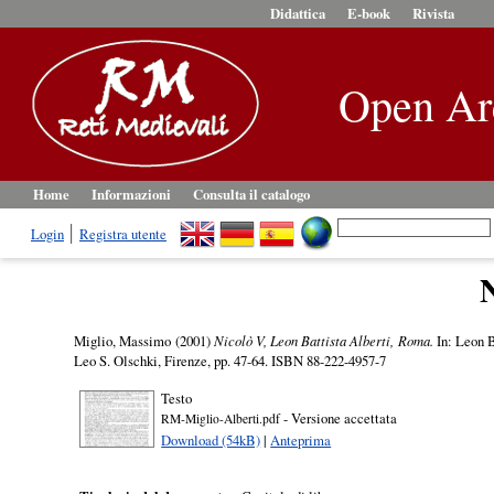
Didattica
E-book
Rivista
Open Ar
Home
Informazioni
Consulta il catalogo
Login
Registra utente
N
Miglio, Massimo
(2001)
Nicolò V, Leon Battista Alberti, Roma.
In: Leon B
Leo S. Olschki, Firenze, pp. 47-64. ISBN 88-222-4957-7
Testo
- Versione accettata
RM-Miglio-Alberti.pdf
Download (54kB)
|
Anteprima