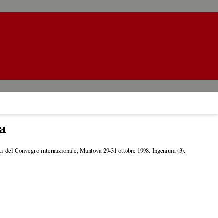
ma
tti del Convegno internazionale, Mantova 29-31 ottobre 1998. Ingenium (3).