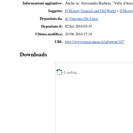
Informazioni aggiuntive:
Anche in: Alessandro Barbero, "Valle d’Aost
Soggetto:
D History General and Old World
>
D Histor
Depositato da:
dr Vincenzo De Luise
Depositato il:
02 Set 2014 03:35
Ultima modifica:
24 Ott 2014 15:14
URI:
http://www.rmoa.unina.it/id/eprint/107
Downloads
Loading...