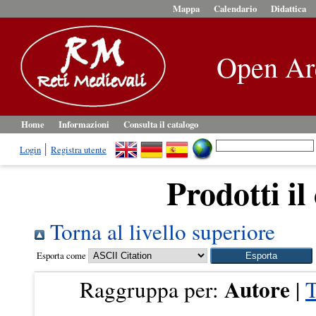
Mappa
Calendario
Didattica
Open Ar
Home
Informazioni
Consulta il catalogo
Login
Registra utente
Prodotti il
Torna al livello superiore
Esporta come
Autore
Raggruppa per:
|
T