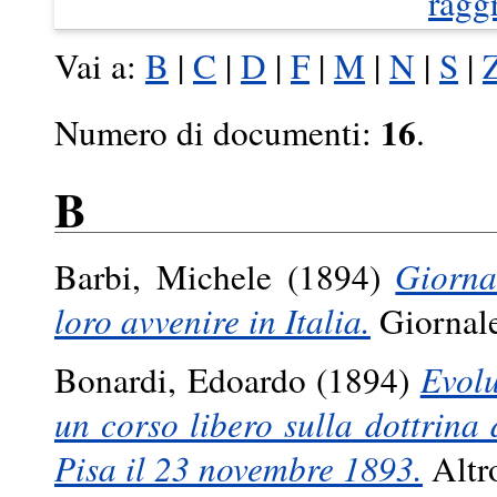
ragg
Vai a:
B
|
C
|
D
|
F
|
M
|
N
|
S
|
16
Numero di documenti:
.
B
Barbi, Michele
(1894)
Giorna
loro avvenire in Italia.
Giornale
Bonardi, Edoardo
(1894)
Evolu
un corso libero sulla dottrina d
Pisa il 23 novembre 1893.
Altro