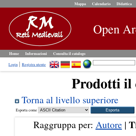
Mappa
Calendario
Didattica
Open Ar
Home
Informazioni
Consulta il catalogo
Login
Registra utente
Prodotti il
Torna al livello superiore
Esporta come
T
Raggruppa per:
Autore
|