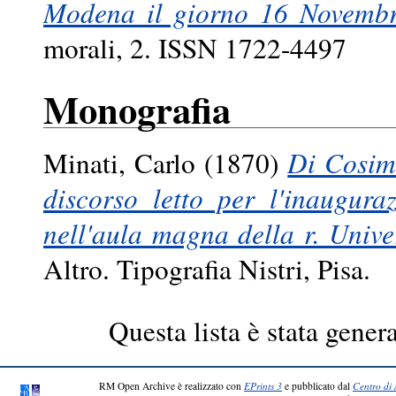
Modena il giorno 16 Novembr
morali, 2. ISSN 1722-4497
Monografia
Minati, Carlo
(1870)
Di Cosimo
discorso letto per l'inaugur
nell'aula magna della r. Univ
Altro. Tipografia Nistri, Pisa.
Questa lista è stata genera
RM Open Archive è realizzato con
EPrints 3
e pubblicato dal
Centro di 