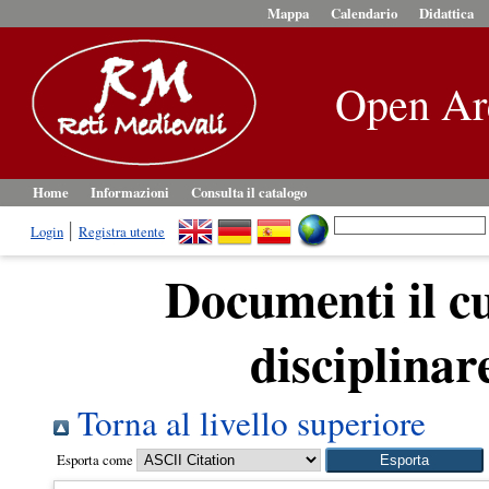
Mappa
Calendario
Didattica
Open Ar
Home
Informazioni
Consulta il catalogo
Login
Registra utente
Documenti il cui
disciplinar
Torna al livello superiore
Esporta come