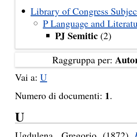
Library of Congress Subjec
P Language and Literat
PJ Semitic
(2)
Auto
Raggruppa per:
Vai a:
U
1
Numero di documenti:
.
U
Ugdulena, Gregorio
(1872)