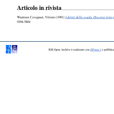
Articolo in rivista
Wautrain Cavagnari, Vittorio
(1901)
I diritti della scuola. Discorso lett
0394-5804
RM Open Archive è realizzato con
EPrints 3
e pubblica