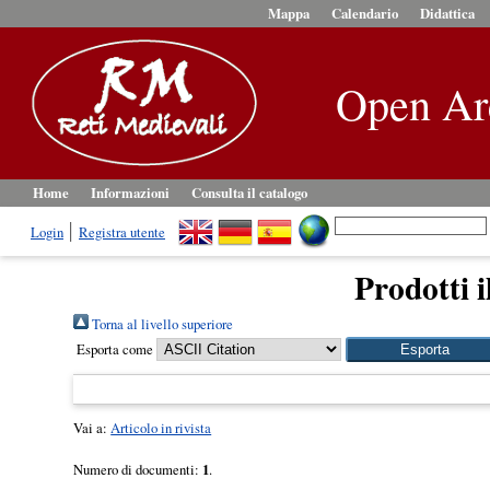
Mappa
Calendario
Didattica
Open Ar
Home
Informazioni
Consulta il catalogo
Login
Registra utente
Prodotti i
Torna al livello superiore
Esporta come
Vai a:
Articolo in rivista
Numero di documenti:
1
.