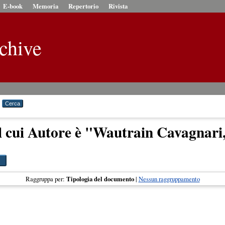
E-book
Memoria
Repertorio
Rivista
chive
l cui Autore è "
Wautrain Cavagnari,
Raggruppa per:
Tipologia del documento
|
Nessun raggruppamento