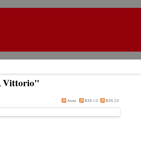
 Vittorio
"
Atom
RSS 1.0
RSS 2.0