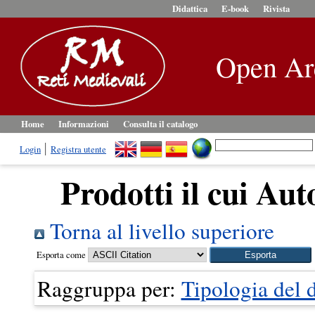
Didattica
E-book
Rivista
Open Ar
Home
Informazioni
Consulta il catalogo
Login
Registra utente
Prodotti il cui Aut
Torna al livello superiore
Esporta come
Raggruppa per:
Tipologia del