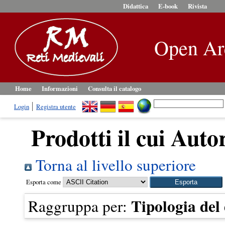
Didattica
E-book
Rivista
Open Ar
Home
Informazioni
Consulta il catalogo
Login
Registra utente
Prodotti il cui Auto
Torna al livello superiore
Esporta come
Tipologia de
Raggruppa per: