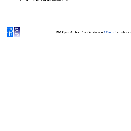
RM Open Archive è realizzato con
EPrints 3
e pubblica