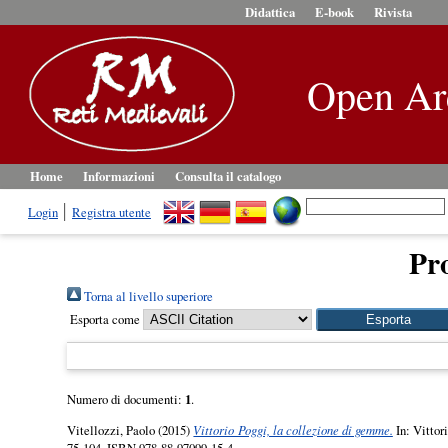
Didattica
E-book
Rivista
Open Ar
Home
Informazioni
Consulta il catalogo
Login
Registra utente
Pro
Torna al livello superiore
Esporta come
Numero di documenti:
1
.
Vitellozzi, Paolo
(2015)
Vittorio Poggi, la collezione di gemme.
In: Vittori
75-104. ISBN 978-88-97099-15-4