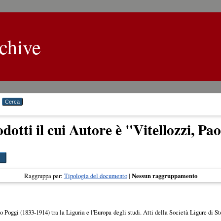
chive
dotti il cui Autore è "
Vitellozzi, Pao
Raggruppa per:
Tipologia del documento
|
Nessun raggruppamento
o Poggi (1833-1914) tra la Liguria e l'Europa degli studi. Atti della Società Ligure di St