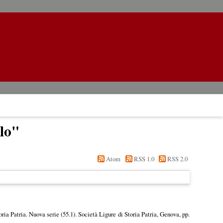
lo
"
Atom
RSS 1.0
RSS 2.0
oria Patria. Nuova serie (55.1). Società Ligure di Storia Patria, Genova, pp.