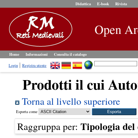
Didattica
E-book
Rivista
Open Ar
Home
Informazioni
Consulta il catalogo
Login
Registra utente
Prodotti il cui Auto
Torna al livello superiore
Esporta come
Tipologia de
Raggruppa per: