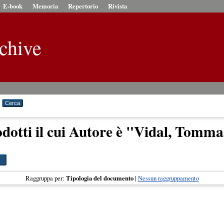
E-book
Memoria
Repertorio
Rivista
chive
dotti il cui Autore è "
Vidal, Tomma
Raggruppa per:
Tipologia del documento
|
Nessun raggruppamento