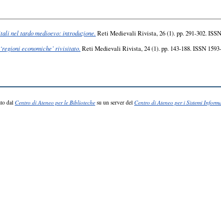
itali nel tardo medioevo: introduzione.
Reti Medievali Rivista, 26 (1). pp. 291-302. ISS
 ‘regioni economiche’ rivisitato.
Reti Medievali Rivista, 24 (1). pp. 143-188. ISSN 1593
to dal
Centro di Ateneo per le Biblioteche
su un server del
Centro di Ateneo per i Sistemi Informa