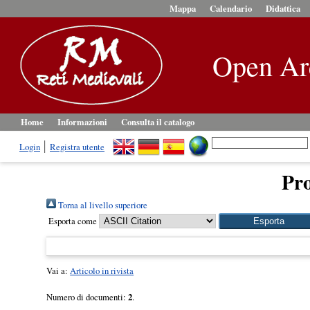
Mappa
Calendario
Didattica
Open Ar
Home
Informazioni
Consulta il catalogo
Login
Registra utente
Pro
Torna al livello superiore
Esporta come
Vai a:
Articolo in rivista
Numero di documenti:
2
.