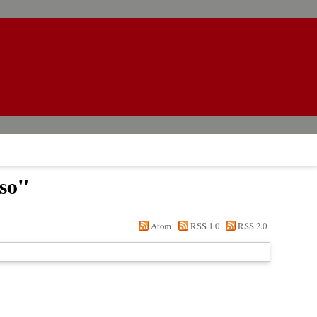
so
"
Atom
RSS 1.0
RSS 2.0