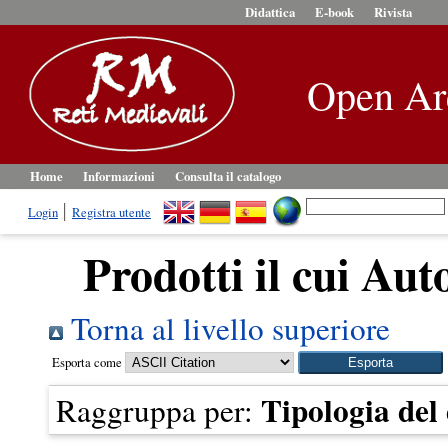
Didattica
E-book
Rivista
Open Ar
Home
Informazioni
Consulta il catalogo
Login
Registra utente
Prodotti il cui Aut
Torna al livello superiore
Esporta come
Tipologia de
Raggruppa per: