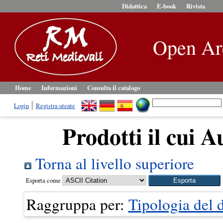
Didattica
E-book
Rivista
Open Ar
Home
Informazioni
Consulta il catalogo
Login
Registra utente
Prodotti il cui A
Torna al livello superiore
Esporta come
Raggruppa per:
Tipologia del