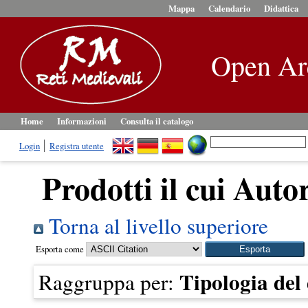
Mappa
Calendario
Didattica
Open Ar
Home
Informazioni
Consulta il catalogo
Login
Registra utente
Prodotti il cui Auto
Torna al livello superiore
Esporta come
Tipologia de
Raggruppa per: