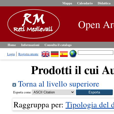
Mappa
Calendario
Didattica
Open Ar
Home
Informazioni
Consulta il catalogo
Login
Registra utente
Prodotti il cui A
Torna al livello superiore
Esporta come
Raggruppa per:
Tipologia del