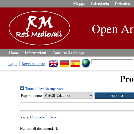
Mappa
Calendario
Didattica
Open Ar
Home
Informazioni
Consulta il catalogo
Login
Registra utente
Pro
Torna al livello superiore
Esporta come
Vai a:
Capitolo di libro
Numero di documenti:
1
.