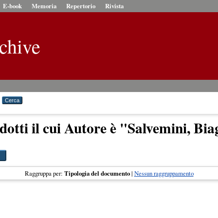
E-book
Memoria
Repertorio
Rivista
chive
dotti il cui Autore è "
Salvemini, Bia
Raggruppa per:
Tipologia del documento
|
Nessun raggruppamento