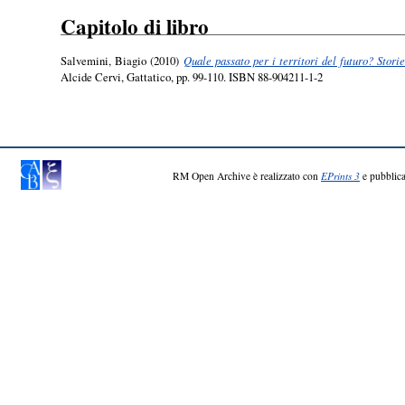
Capitolo di libro
Salvemini, Biagio
(2010)
Quale passato per i territori del futuro? Storie 
Alcide Cervi, Gattatico, pp. 99-110. ISBN 88-904211-1-2
RM Open Archive è realizzato con
EPrints 3
e pubblica