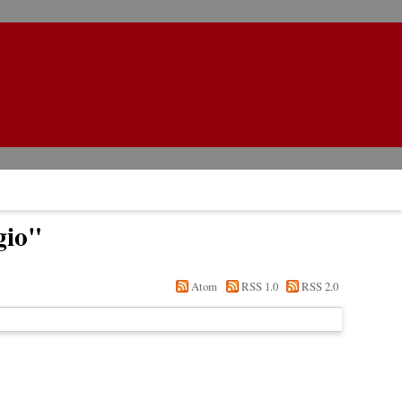
gio
"
Atom
RSS 1.0
RSS 2.0