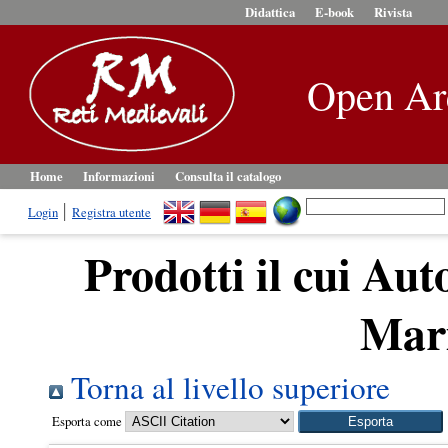
Didattica
E-book
Rivista
Open Ar
Home
Informazioni
Consulta il catalogo
Login
Registra utente
Prodotti il cui Aut
Mar
Torna al livello superiore
Esporta come