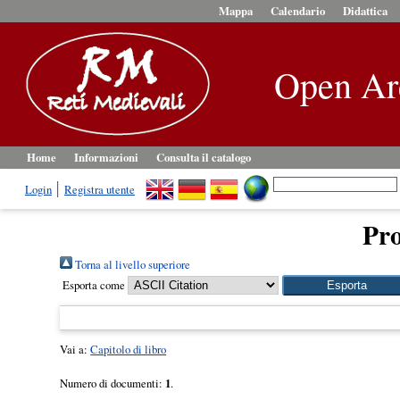
Mappa
Calendario
Didattica
Open Ar
Home
Informazioni
Consulta il catalogo
Login
Registra utente
Pro
Torna al livello superiore
Esporta come
Vai a:
Capitolo di libro
Numero di documenti:
1
.