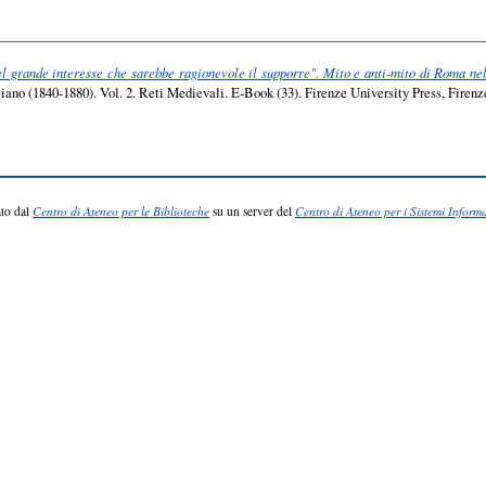
l grande interesse che sarebbe ragionevole il supporre". Mito e anti-mito di Roma nel
taliano (1840-1880). Vol. 2. Reti Medievali. E-Book (33). Firenze University Press, Fire
to dal
Centro di Ateneo per le Biblioteche
su un server del
Centro di Ateneo per i Sistemi Informa