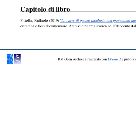
Capitolo di libro
Pittella, Raffaele
(2019)
"Le carte di questo tabulario non presentano que
cittadina e fonti documentarie. Archivi e ricerca storica nell'Ottocento i
RM Open Archive è realizzato con
EPrints 3
e pubblica