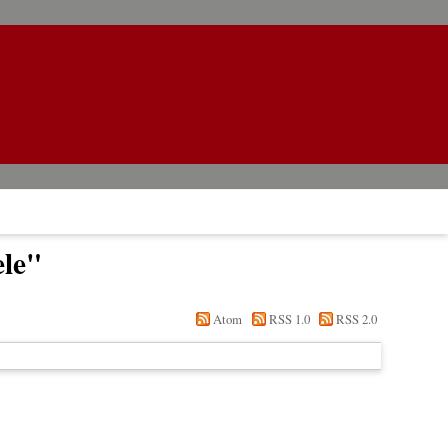
ele
"
Atom
RSS 1.0
RSS 2.0