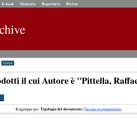
E-book
Memoria
Repertorio
Rivista
chive
dotti il cui Autore è "
Pittella, Raffa
Raggruppa per:
Tipologia del documento
|
Nessun raggruppamento