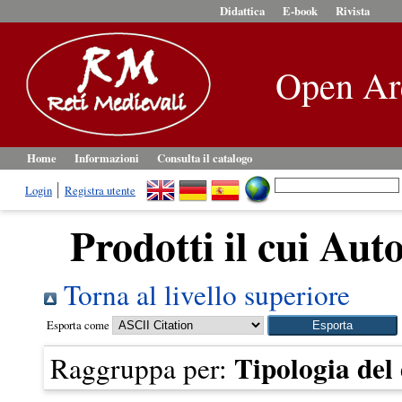
Didattica
E-book
Rivista
Open Ar
Home
Informazioni
Consulta il catalogo
Login
Registra utente
Prodotti il cui Auto
Torna al livello superiore
Esporta come
Tipologia de
Raggruppa per: