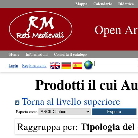
Mappa
Calendario
Didattica
Open Ar
Home
Informazioni
Consulta il catalogo
Login
Registra utente
Prodotti il cui Au
Torna al livello superiore
Esporta come
Tipologia de
Raggruppa per: