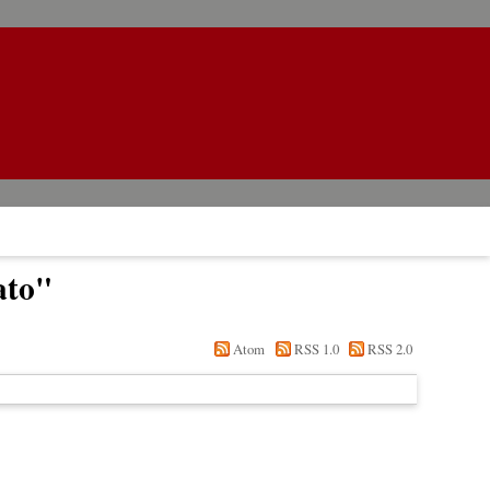
ato
"
Atom
RSS 1.0
RSS 2.0