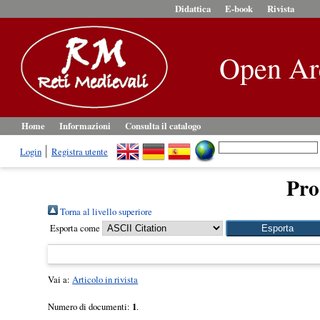
Didattica
E-book
Rivista
Open Ar
Home
Informazioni
Consulta il catalogo
Login
Registra utente
Pro
Torna al livello superiore
Esporta come
Vai a:
Articolo in rivista
Numero di documenti:
1
.