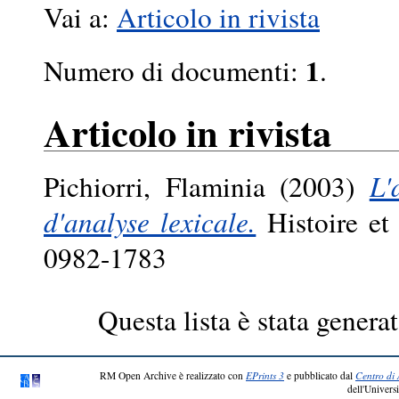
Vai a:
Articolo in rivista
1
Numero di documenti:
.
Articolo in rivista
Pichiorri, Flaminia
(2003)
L'
d'analyse lexicale.
Histoire et
0982-1783
Questa lista è stata generat
RM Open Archive è realizzato con
EPrints 3
e pubblicato dal
Centro di 
dell'Universi