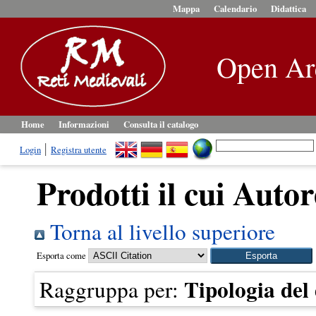
Mappa
Calendario
Didattica
Open Ar
Home
Informazioni
Consulta il catalogo
Login
Registra utente
Prodotti il cui Autor
Torna al livello superiore
Esporta come
Tipologia de
Raggruppa per: