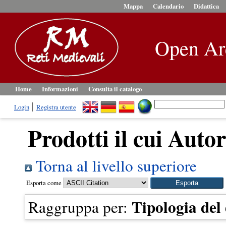
Mappa
Calendario
Didattica
Open Ar
Home
Informazioni
Consulta il catalogo
Login
Registra utente
Prodotti il cui Autor
Torna al livello superiore
Esporta come
Tipologia de
Raggruppa per: