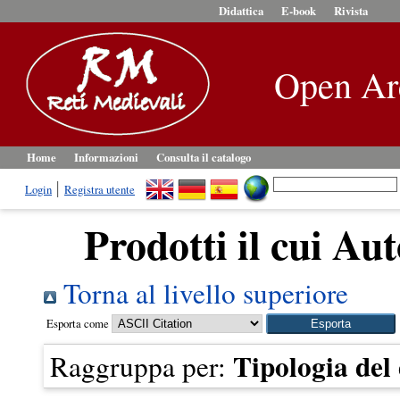
Didattica
E-book
Rivista
Open Ar
Home
Informazioni
Consulta il catalogo
Login
Registra utente
Prodotti il cui Aut
Torna al livello superiore
Esporta come
Tipologia de
Raggruppa per: