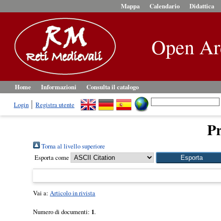
Mappa
Calendario
Didattica
Open Ar
Home
Informazioni
Consulta il catalogo
Login
Registra utente
Pr
Torna al livello superiore
Esporta come
Vai a:
Articolo in rivista
Numero di documenti:
1
.