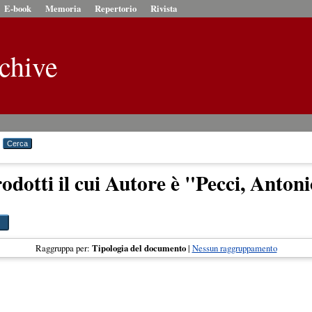
E-book
Memoria
Repertorio
Rivista
chive
odotti il cui Autore è "
Pecci, Antoni
Raggruppa per:
Tipologia del documento
|
Nessun raggruppamento