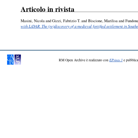
Articolo in rivista
Masini, Nicola
and
Gizzi, Fabrizio T.
and
Biscione, Marilisa
and
Fundone
with LiDAR. The (re)discovery of a medieval fortified settlement in Southe
RM Open Archive è realizzato con
EPrints 3
e pubblica