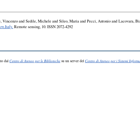
, Vincenzo
and
Sedile, Michele
and
Sileo, Maria
and
Pecci, Antonio
and
Lacovara, Bi
rn Italy.
Remote sensing, 10. ISSN 2072-4292
to dal
Centro di Ateneo per le Biblioteche
su un server del
Centro di Ateneo per i Sistemi Informa