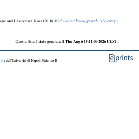
agio
and
Lasaponara, Rosa
(2018)
Medieval archaeology under the canopy
Questa lista è stata generata il
Thu Aug 6 15:11:09 2026 CEST
.
tivi
dell'Università di Napoli Federico II