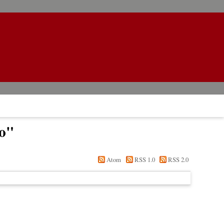
o
"
Atom
RSS 1.0
RSS 2.0