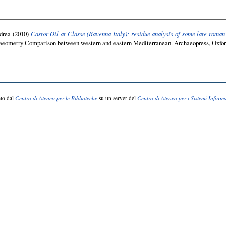
drea
(2010)
Castor Oil at Classe (Ravenna-Italy): residue analysis of some late roma
eometry Comparison between western and eastern Mediterranean. Archaeopress, Oxford
to dal
Centro di Ateneo per le Biblioteche
su un server del
Centro di Ateneo per i Sistemi Informa