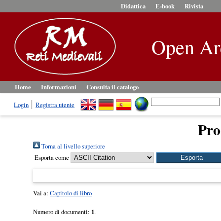
Didattica
E-book
Rivista
Open Ar
Home
Informazioni
Consulta il catalogo
Login
Registra utente
Pro
Torna al livello superiore
Esporta come
Vai a:
Capitolo di libro
Numero di documenti:
1
.