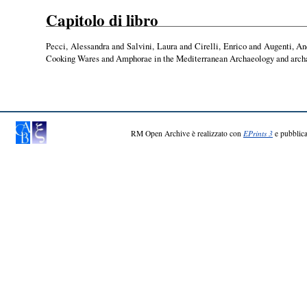
Capitolo di libro
Pecci, Alessandra
and
Salvini, Laura
and
Cirelli, Enrico
and
Augenti, An
Cooking Wares and Amphorae in the Mediterranean Archaeology and archa
RM Open Archive è realizzato con
EPrints 3
e pubblica