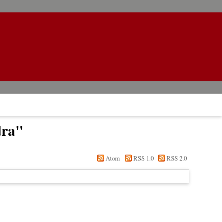
dra
"
Atom
RSS 1.0
RSS 2.0