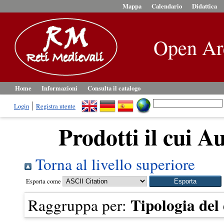
Mappa
Calendario
Didattica
Open Ar
Home
Informazioni
Consulta il catalogo
Login
Registra utente
Prodotti il cui A
Torna al livello superiore
Esporta come
Tipologia de
Raggruppa per: