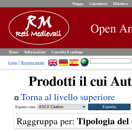
Mappa
Calendario
Didattica
Open Ar
Home
Informazioni
Consulta il catalogo
Login
Registra utente
Prodotti il cui Aut
Torna al livello superiore
Esporta come
Tipologia de
Raggruppa per: