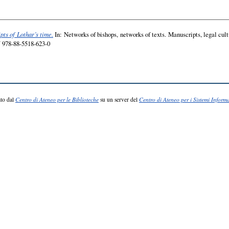
pts of Lothar’s time.
In: Networks of bishops, networks of texts. Manuscripts, legal cult
N 978-88-5518-623-0
to dal
Centro di Ateneo per le Biblioteche
su un server del
Centro di Ateneo per i Sistemi Informa