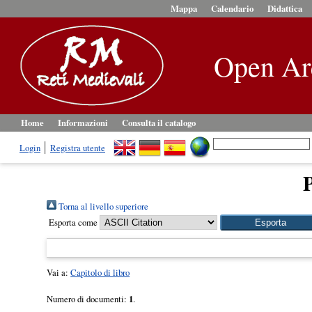
Mappa
Calendario
Didattica
Open Ar
Home
Informazioni
Consulta il catalogo
Login
Registra utente
P
Torna al livello superiore
Esporta come
Vai a:
Capitolo di libro
Numero di documenti:
1
.