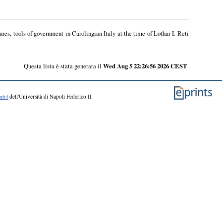
ures, tools of government in Carolingian Italy at the time of Lothar I. Reti
Questa lista è stata generata il
Wed Aug 5 22:26:56 2026 CEST
.
tivi
dell'Università di Napoli Federico II