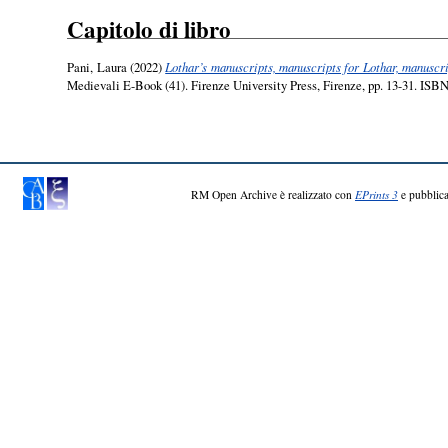
Capitolo di libro
Pani, Laura
(2022)
Lothar’s manuscripts, manuscripts for Lothar, manuscri
Medievali E-Book (41). Firenze University Press, Firenze, pp. 13-31. ISB
RM Open Archive è realizzato con
EPrints 3
e pubblica