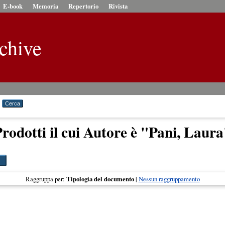
E-book
Memoria
Repertorio
Rivista
chive
rodotti il cui Autore è "
Pani, Laura
Raggruppa per:
Tipologia del documento
|
Nessun raggruppamento