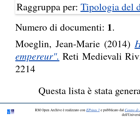
Raggruppa per:
Tipologia del
1
Numero di documenti:
.
Moeglin, Jean-Marie
(2014)
H
empereur".
Reti Medievali Rivi
2214
Questa lista è stata genera
RM Open Archive è realizzato con
EPrints 3
e pubblicato dal
Centro di 
dell'Universi