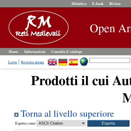
Didattica
E-book
Rivista
Open Ar
Home
Informazioni
Consulta il catalogo
Login
Registra utente
Prodotti il cui Au
M
Torna al livello superiore
Esporta come