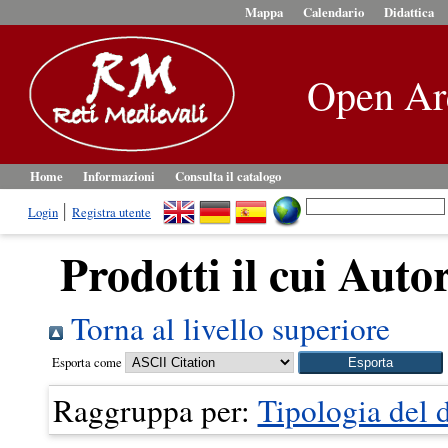
Mappa
Calendario
Didattica
Open Ar
Home
Informazioni
Consulta il catalogo
Login
Registra utente
Prodotti il cui Autor
Torna al livello superiore
Esporta come
Raggruppa per:
Tipologia del