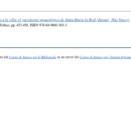
a a la villa: el yacimiento arqueológico de Santa María la Real (Zarautz, País Vasco).
, Bilbao, pp. 453-456. ISBN 978-84-9860-303-3
to dal
Centro di Ateneo per le Biblioteche
su un server del
Centro di Ateneo per i Sistemi Informa