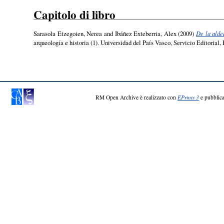
Capitolo di libro
Sarasola Etzegoien, Nerea
and
Ibáñez Exteberria, Alex
(2009)
De la alde
arqueología e historia (1). Universidad del País Vasco, Servicio Editorial
RM Open Archive è realizzato con
EPrints 3
e pubblica