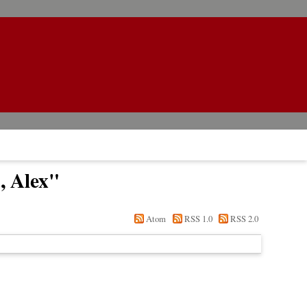
, Alex
"
Atom
RSS 1.0
RSS 2.0