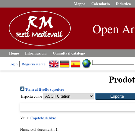
Mappa
Calendario
Didattica
Open Ar
Home
Informazioni
Consulta il catalogo
Login
Registra utente
Prodott
Torna al livello superiore
Esporta come
Vai a:
Capitolo di libro
Numero di documenti:
1
.