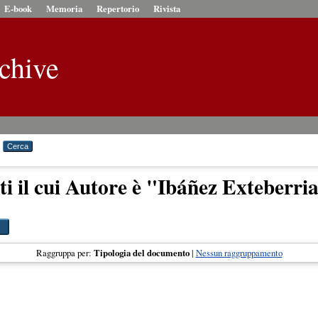
E-book
Memoria
Repertorio
Rivista
chive
i il cui Autore è "
Ibáñez Exteberria
Raggruppa per:
Tipologia del documento
|
Nessun raggruppamento