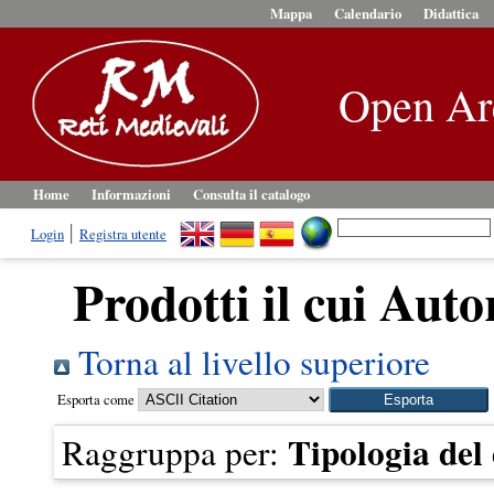
Mappa
Calendario
Didattica
Open Ar
Home
Informazioni
Consulta il catalogo
Login
Registra utente
Prodotti il cui Auto
Torna al livello superiore
Esporta come
Tipologia de
Raggruppa per: