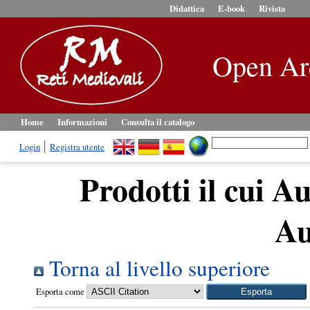
Didattica
E-book
Rivista
Open Ar
Home
Informazioni
Consulta il catalogo
Login
Registra utente
Prodotti il cui Au
Au
Torna al livello superiore
Esporta come