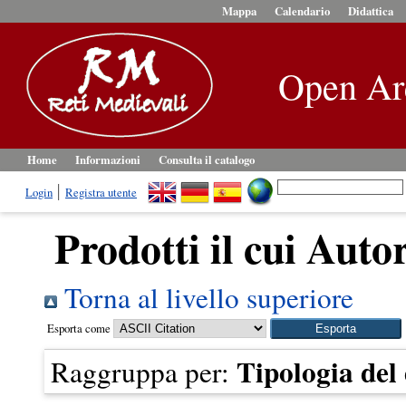
Mappa
Calendario
Didattica
Open Ar
Home
Informazioni
Consulta il catalogo
Login
Registra utente
Prodotti il cui Autor
Torna al livello superiore
Esporta come
Tipologia de
Raggruppa per: