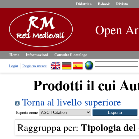
Didattica
E-book
Rivista
Open Ar
Home
Informazioni
Consulta il catalogo
Login
Registra utente
Prodotti il cui Au
Torna al livello superiore
Esporta come
Tipologia de
Raggruppa per: