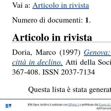
Vai a:
Articolo in rivista
1
Numero di documenti:
.
Articolo in rivista
Doria, Marco
(1997)
Genova:
città in declino.
Atti della Soci
367-408. ISSN 2037-7134
Questa lista è stata genera
RM Open Archive è realizzato con
EPrints 3
e pubblicato dal
Centro di 
dell'Universi