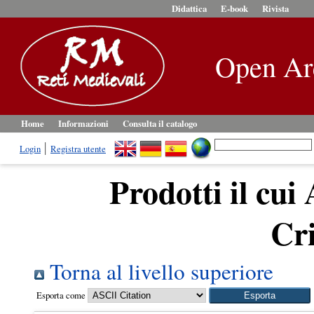
Didattica
E-book
Rivista
Open Ar
Home
Informazioni
Consulta il catalogo
Login
Registra utente
Prodotti il cui
Cri
Torna al livello superiore
Esporta come