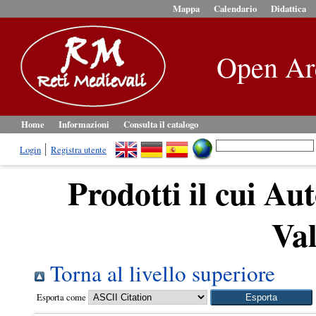
Mappa
Calendario
Didattica
Open Ar
Home
Informazioni
Consulta il catalogo
Login
Registra utente
Prodotti il cui Aut
Val
Torna al livello superiore
Esporta come