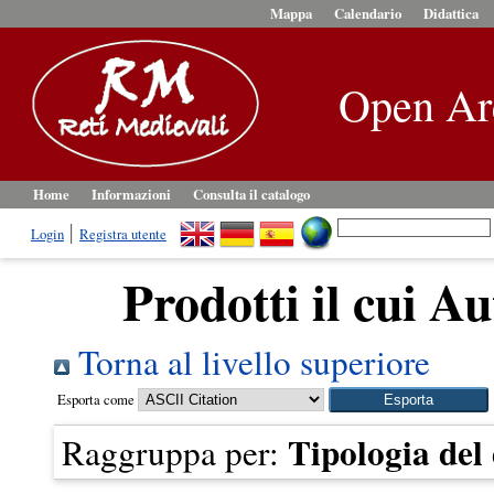
Mappa
Calendario
Didattica
Open Ar
Home
Informazioni
Consulta il catalogo
Login
Registra utente
Prodotti il cui Au
Torna al livello superiore
Esporta come
Tipologia de
Raggruppa per: