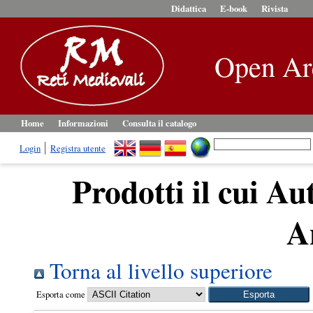
Didattica
E-book
Rivista
Open Ar
Home
Informazioni
Consulta il catalogo
Login
Registra utente
Prodotti il cui Au
A
Torna al livello superiore
Esporta come