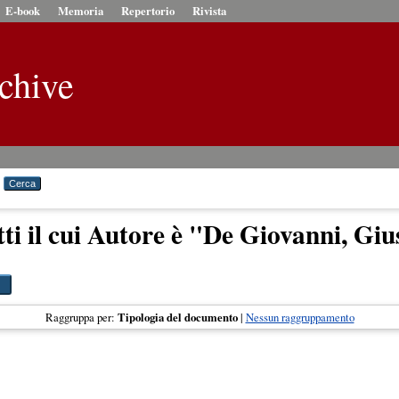
E-book
Memoria
Repertorio
Rivista
chive
ti il cui Autore è "
De Giovanni, Giu
Raggruppa per:
Tipologia del documento
|
Nessun raggruppamento