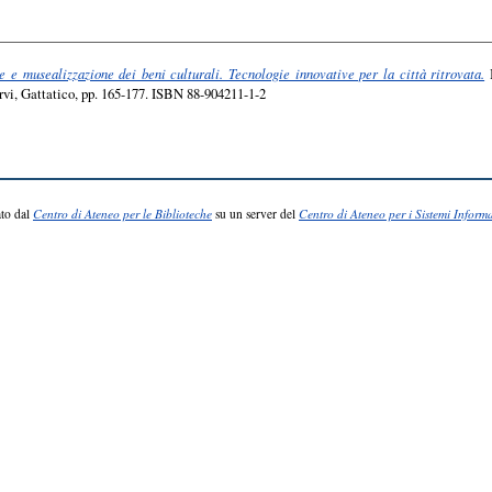
e e musealizzazione dei beni culturali. Tecnologie innovative per la città ritrovata.
I
ervi, Gattatico, pp. 165-177. ISBN 88-904211-1-2
to dal
Centro di Ateneo per le Biblioteche
su un server del
Centro di Ateneo per i Sistemi Informa