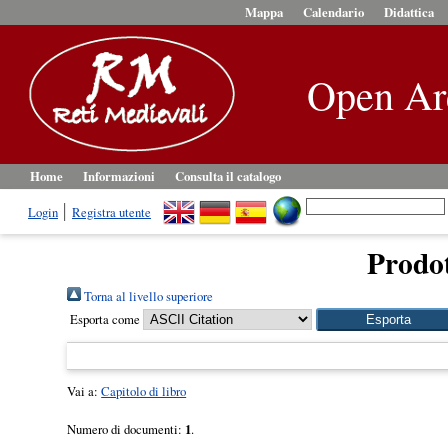
Mappa
Calendario
Didattica
Open Ar
Home
Informazioni
Consulta il catalogo
Login
Registra utente
Prodot
Torna al livello superiore
Esporta come
Vai a:
Capitolo di libro
Numero di documenti:
1
.