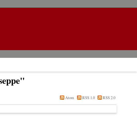
seppe
"
Atom
RSS 1.0
RSS 2.0