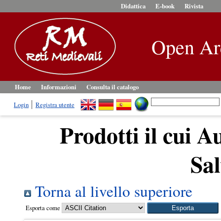
Didattica
E-book
Rivista
Open Ar
Home
Informazioni
Consulta il catalogo
Login
Registra utente
Prodotti il cui A
Sal
Torna al livello superiore
Esporta come