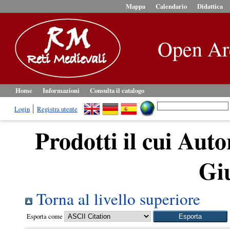
Mappa
Calendario
Didattica
Open Ar
Home
Informazioni
Consulta il catalogo
Login
Registra utente
Prodotti il cui Auto
Gi
Torna al livello superiore
Esporta come