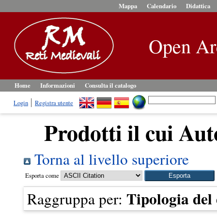
Mappa
Calendario
Didattica
Open Ar
Home
Informazioni
Consulta il catalogo
Login
Registra utente
Prodotti il cui Aut
Torna al livello superiore
Esporta come
Tipologia de
Raggruppa per: