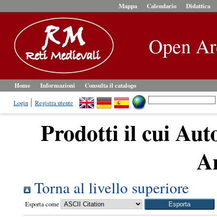
Mappa
Calendario
Didattica
Open Ar
Home
Informazioni
Consulta il catalogo
Login
Registra utente
Prodotti il cui Aut
A
Torna al livello superiore
Esporta come