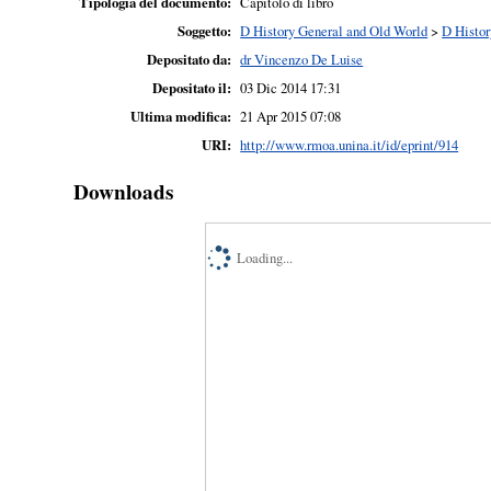
Tipologia del documento:
Capitolo di libro
Soggetto:
D History General and Old World
>
D Histor
Depositato da:
dr Vincenzo De Luise
Depositato il:
03 Dic 2014 17:31
Ultima modifica:
21 Apr 2015 07:08
URI:
http://www.rmoa.unina.it/id/eprint/914
Downloads
Loading...