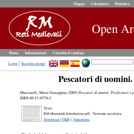
Mappa
Calendario
Didattica
Open Ar
Home
Informazioni
Consulta il catalogo
Login
Registra utente
Pescatori di uomini.
Muzzarelli, Maria Giuseppina
(2005)
Pescatori di uomini. Predicatori e p
ISBN 88-15-10776-2
Testo
- Versione accettata
RM-Muzzarelli-Introduzione.pdf
Download (33kB)
|
Anteprima