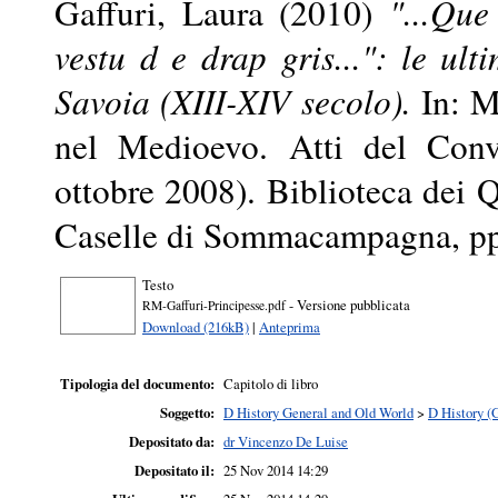
Gaffuri, Laura
(2010)
"...Que
vestu d e drap gris...": le ul
Savoia (XIII-XIV secolo).
In: Ma
nel Medioevo. Atti del Conv
ottobre 2008). Biblioteca dei Qu
Caselle di Sommacampagna, p
Testo
- Versione pubblicata
RM-Gaffuri-Principesse.pdf
Download (216kB)
|
Anteprima
Tipologia del documento:
Capitolo di libro
Soggetto:
D History General and Old World
>
D History (
Depositato da:
dr Vincenzo De Luise
Depositato il:
25 Nov 2014 14:29