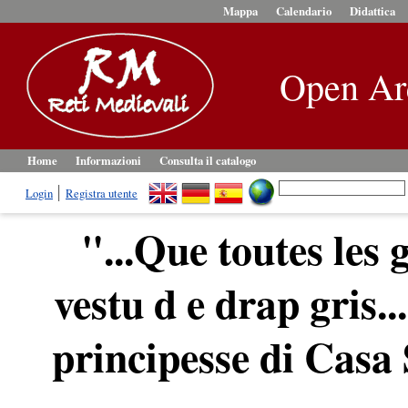
Mappa
Calendario
Didattica
Open Ar
Home
Informazioni
Consulta il catalogo
Login
Registra utente
"...Que toutes les 
vestu d e drap gris..
principesse di Casa