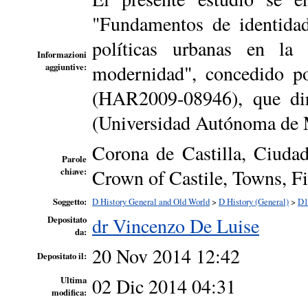
"Fundamentos de identidad 
políticas urbanas en la 
Informazioni
modernidad", concedido po
aggiuntive:
(HAR2009-08946), que dir
(Universidad Autónoma de 
Corona de Castilla, Ciudad
Parole
Crown of Castile, Towns, Fif
chiave:
Soggetto:
D History General and Old World
>
D History (General)
>
D1
dr Vincenzo De Luise
Depositato
da:
20 Nov 2014 12:42
Depositato il:
02 Dic 2014 04:31
Ultima
modifica: