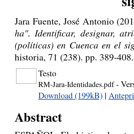
s
Jara Fuente, José Antonio
(20
ha". Identificar, designar, at
(políticas) en Cuenca en el si
historia, 71 (238). pp. 389-40
Testo
- Ver
RM-Jara-Identidades.pdf
Download (199kB)
|
Antepr
Abstract