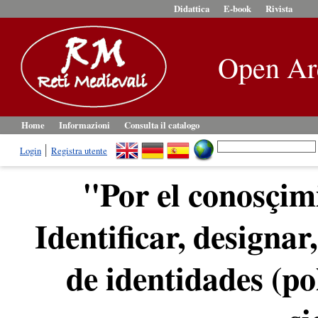
Didattica
E-book
Rivista
Open Ar
Home
Informazioni
Consulta il catalogo
Login
Registra utente
"Por el conosçimi
Identificar, designar
de identidades (po