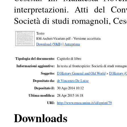
interpretazioni. Atti del C
Società di studi romagnoli, Ces
Testo
- Versione accettata
RM-Ascheri-Vicariato.pdf
Download (50kB)
|
Anteprima
Tipologia del documento:
Capitolo di libro
Informazioni aggiuntive:
In testa al frontespizio: Società di studi romagn
Soggetto:
D History General and Old World
>
D History (
Depositato da:
dr Vincenzo De Luise
Depositato il:
30 Ago 2014 10:12
Ultima modifica:
28 Apr 2015 16:18
URI:
http://www.rmoa.unina.it/id/eprint/79
Downloads