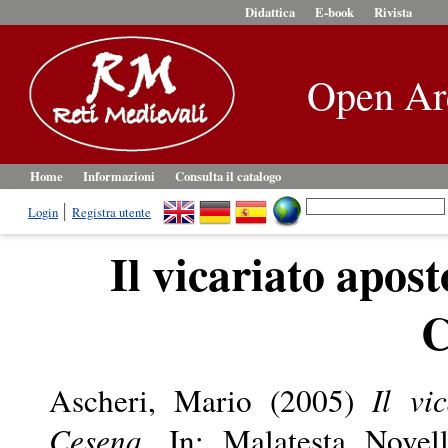
Didattica
E-book
Rivista
Open Ar
Home
Informazioni
Consulta il catalogo
Login
Registra utente
Il vicariato apost
C
Ascheri, Mario
(2005)
Il vi
Cesena.
In: Malatesta Novello